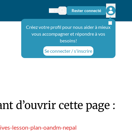
Rester connecté
Changer de langue
Icône de recherche
Ouvrir le 
Créez votre profil pour nous aider à mieux
vous accompagner et répondre à vos
besoins!
Se connecter / s'inscrire
t d’ouvrir cette page :
ives-lesson-plan-oandm-nepal