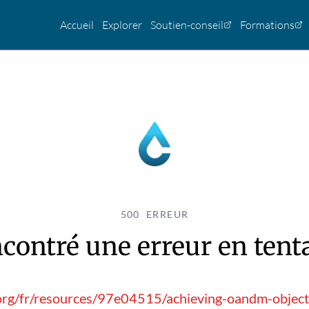
Accueil
Explorer
Soutien-conseil
Formations
500 ERREUR
contré une erreur en tentan
.org/fr/resources/97e04515/achieving-oandm-object