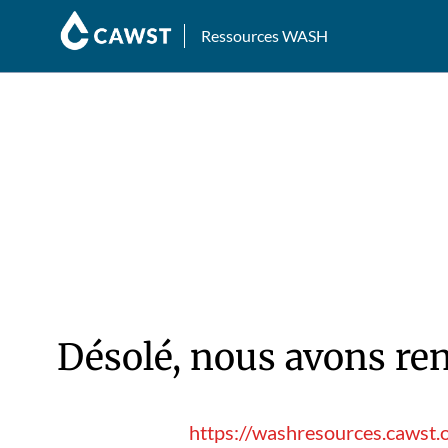
Ressources WASH
Désolé, nous avons ren
https://washresources.cawst