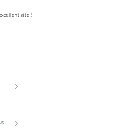
cellent site !
que