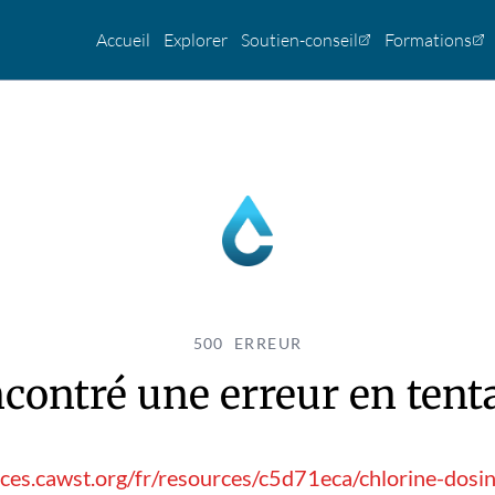
Accueil
Explorer
Soutien-conseil
Formations
500 ERREUR
contré une erreur en tentan
ces.cawst.org/fr/resources/c5d71eca/chlorine-dosi