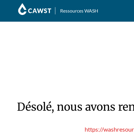
Ressources WASH
Désolé, nous avons ren
https://washresour