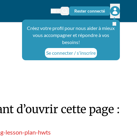
Rester connecté
Changer de langue
Icône de recherche
Ouvrir le 
Créez votre profil pour nous aider à mieux
vous accompagner et répondre à vos
besoins!
Se connecter / s'inscrire
t d’ouvrir cette page :
ng-lesson-plan-hwts