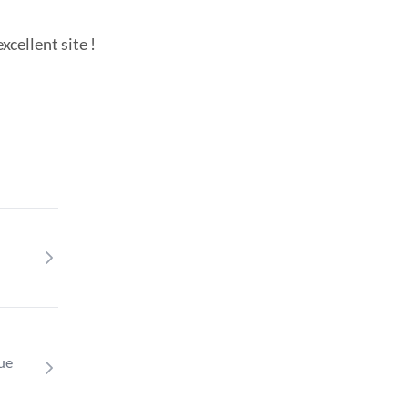
cellent site !
que