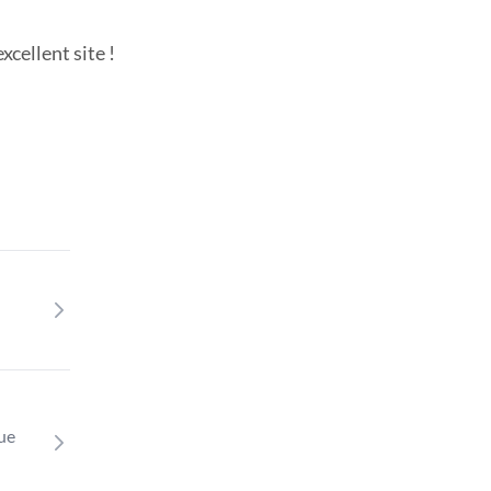
cellent site !
que