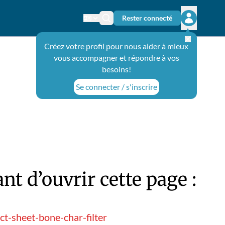
Rester connecté
Changer de langue
Icône de recherche
Ouvrir le 
Créez votre profil pour nous aider à mieux
vous accompagner et répondre à vos
besoins!
Se connecter / s'inscrire
t d’ouvrir cette page :
t-sheet-bone-char-filter