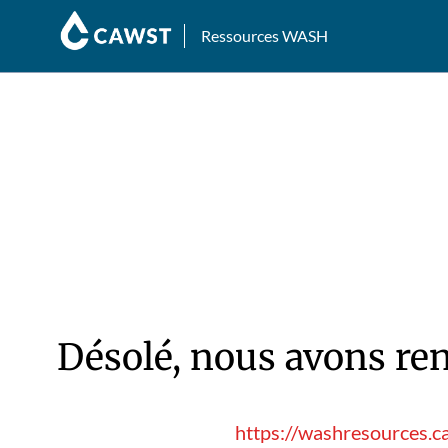
Ressources WASH
Désolé, nous avons ren
https://washresources.c