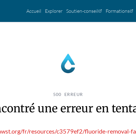
Accueil
Explorer
Soutien-conseil
Formations
500 ERREUR
contré une erreur en tentan
awst.org/fr/resources/c3579ef2/fluoride-removal-fac