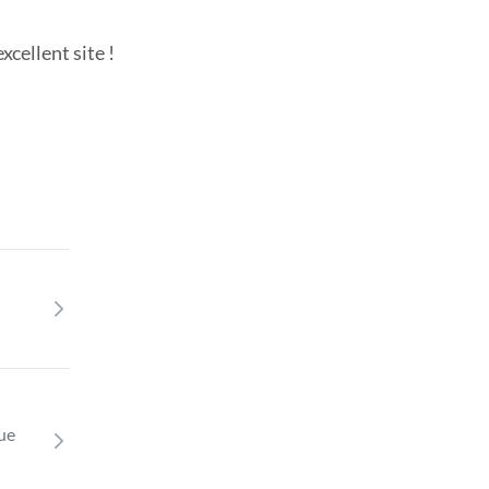
cellent site !
que