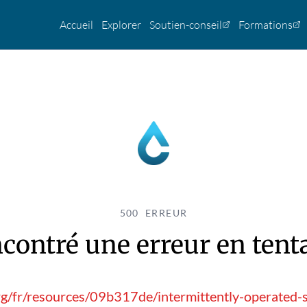
Accueil
Explorer
Soutien-conseil
Formations
500 ERREUR
contré une erreur en tentan
g/fr/resources/09b317de/intermittently-operated-s