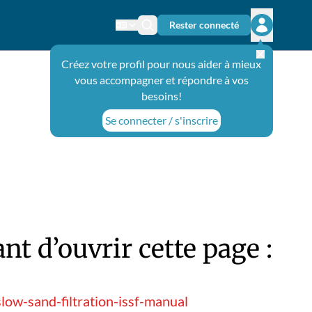
Rester connecté
Changer de langue
Icône de recherche
Ouvrir le 
Créez votre profil pour nous aider à mieux
vous accompagner et répondre à vos
besoins!
Se connecter / s'inscrire
t d’ouvrir cette page :
low-sand-filtration-issf-manual