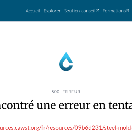
Accueil
Explorer
Soutien-conseil
Formations
500 ERREUR
contré une erreur en tentan
urces.cawst.org/fr/resources/09b6d231/steel-mold