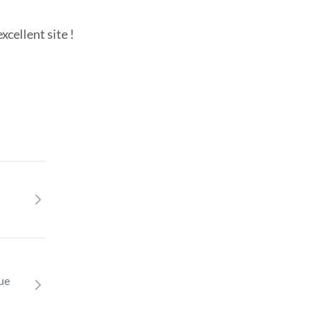
cellent site !
que