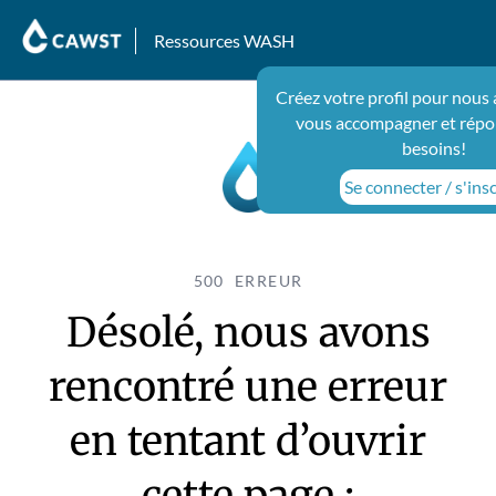
Ressources WASH
Créez votre profil pour nous 
vous accompagner et répo
besoins!
Se connecter / s'insc
500 ERREUR
Désolé, nous avons
rencontré une erreur
en tentant d’ouvrir
cette page :