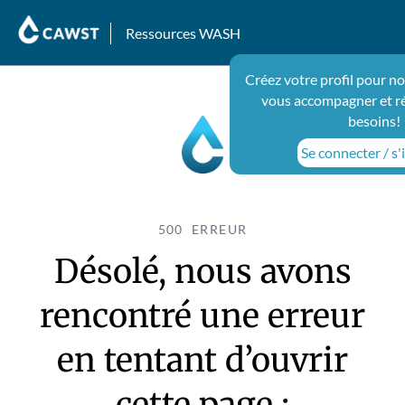
Ressources WASH
Créez votre profil pour n
vous accompagner et r
besoins!
Se connecter / s'
500 ERREUR
Désolé, nous avons
rencontré une erreur
en tentant d’ouvrir
cette page :