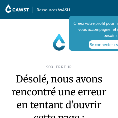
Ressources WASH
Créez votre profil pour 
vous accompagner et 
besoins
Se connecter / s
500 ERREUR
Désolé, nous avons
rencontré une erreur
en tentant d’ouvrir
cette page :