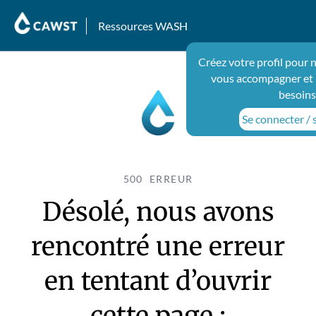
Ressources WASH
Créez votre profil pour 
vous accompagner et 
besoins
Se connecter / s
500 ERREUR
Désolé, nous avons
rencontré une erreur
en tentant d’ouvrir
cette page :