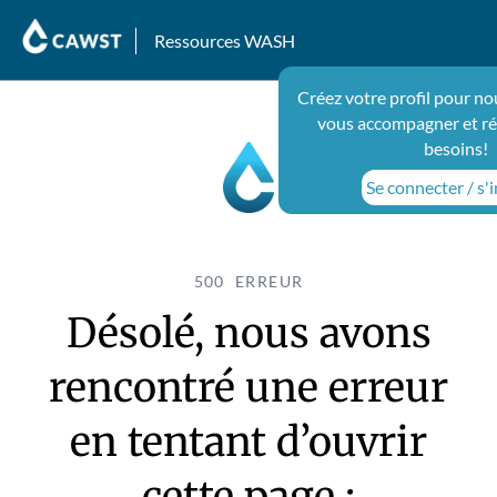
Ressources WASH
Créez votre profil pour no
vous accompagner et ré
besoins!
Se connecter / s'i
500 ERREUR
Désolé, nous avons
rencontré une erreur
en tentant d’ouvrir
cette page :