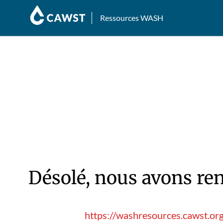
Ressources WASH
Désolé, nous avons ren
https://washresources.cawst.or