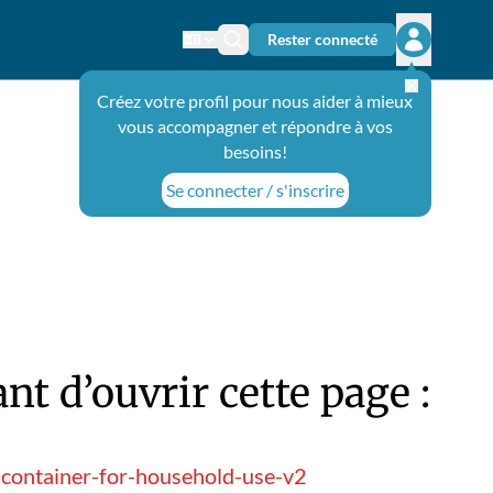
Rester connecté
Changer de langue
Icône de recherche
Ouvrir le 
Créez votre profil pour nous aider à mieux
vous accompagner et répondre à vos
besoins!
Se connecter / s'inscrire
t d’ouvrir cette page :
-container-for-household-use-v2