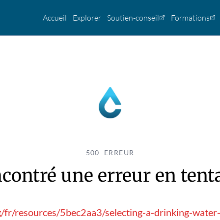
Accueil
Explorer
Soutien-conseil
Formations
500 ERREUR
contré une erreur en tentan
g/fr/resources/5bec2aa3/selecting-a-drinking-water