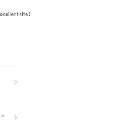
cellent site !
que