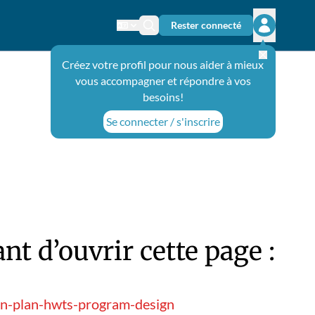
Rester connecté
Changer de langue
Icône de recherche
Ouvrir le 
Créez votre profil pour nous aider à mieux
vous accompagner et répondre à vos
besoins!
Se connecter / s'inscrire
t d’ouvrir cette page :
on-plan-hwts-program-design