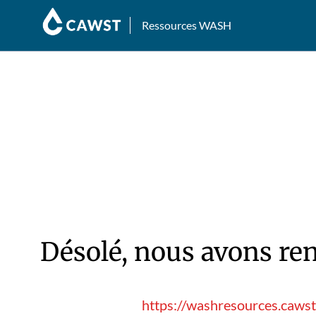
Ressources WASH
Désolé, nous avons ren
https://washresources.caws