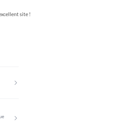
cellent site !
que