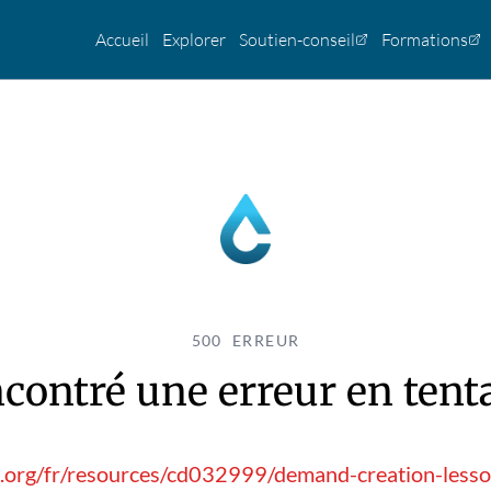
Accueil
Explorer
Soutien-conseil
Formations
500 ERREUR
contré une erreur en tentan
t.org/fr/resources/cd032999/demand-creation-less