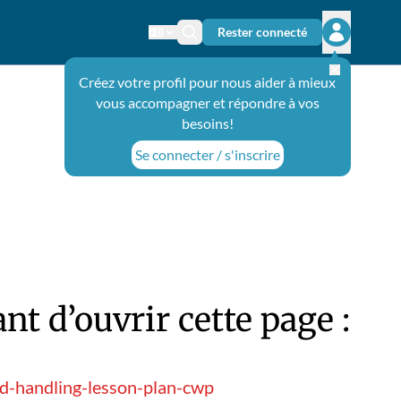
Rester connecté
Changer de langue
Icône de recherche
Ouvrir le 
Créez votre profil pour nous aider à mieux
vous accompagner et répondre à vos
besoins!
Se connecter / s'inscrire
t d’ouvrir cette page :
nd-handling-lesson-plan-cwp