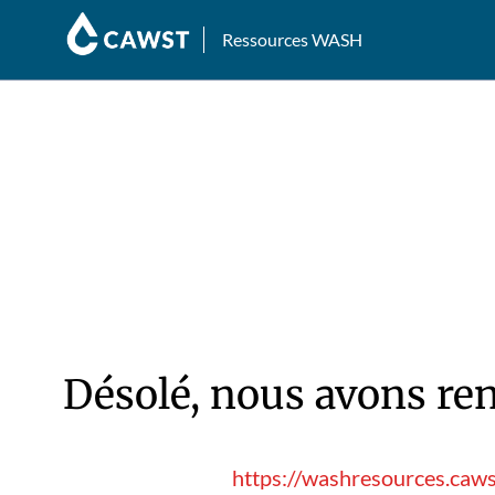
Ressources WASH
Désolé, nous avons ren
https://washresources.caws