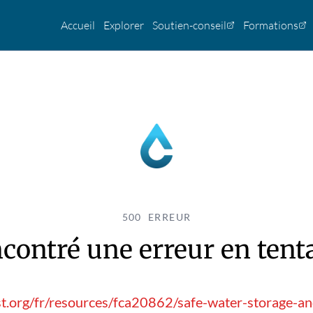
Accueil
Explorer
Soutien-conseil
Formations
500 ERREUR
contré une erreur en tentan
t.org/fr/resources/fca20862/safe-water-storage-a