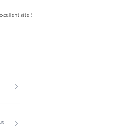
cellent site !
que