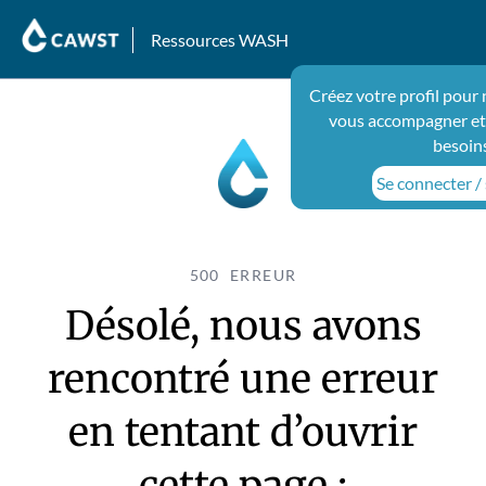
Ressources WASH
Créez votre profil pour
vous accompagner et
besoin
Se connecter / 
500 ERREUR
Désolé, nous avons
rencontré une erreur
en tentant d’ouvrir
cette page :