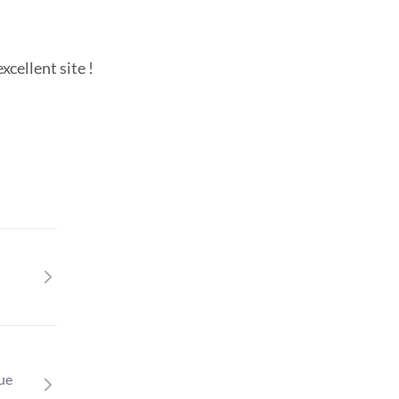
cellent site !
que