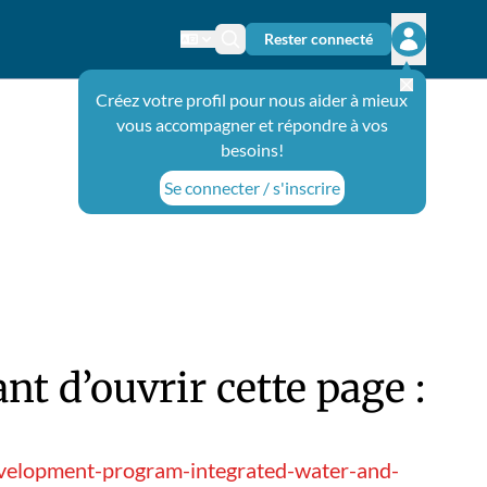
Rester connecté
Changer de langue
Icône de recherche
Ouvrir le 
Créez votre profil pour nous aider à mieux
vous accompagner et répondre à vos
besoins!
Se connecter / s'inscrire
t d’ouvrir cette page :
evelopment-program-integrated-water-and-