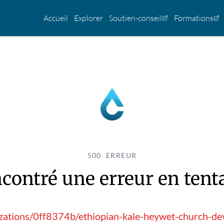
Accueil
Explorer
Soutien-conseil
Formations
500 ERREUR
contré une erreur en tentan
nizations/0ff8374b/ethiopian-kale-heywet-church-d