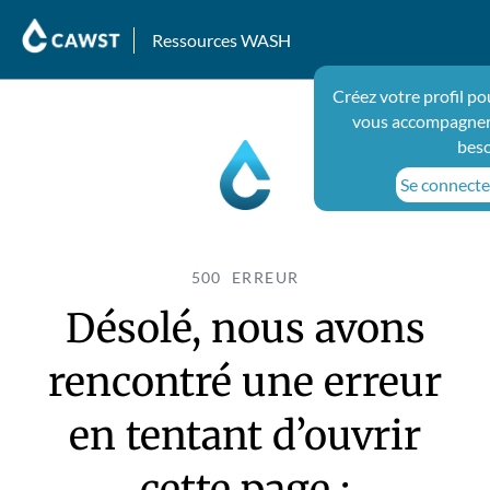
Ressources WASH
Créez votre profil po
vous accompagner 
beso
Se connecter
500 ERREUR
Désolé, nous avons
rencontré une erreur
en tentant d’ouvrir
cette page :