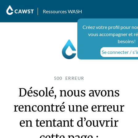
Ressources WASH
Créez votre profil pour no
vous accompagner et ré
besoins!
Se connecter / s'i
500 ERREUR
Désolé, nous avons
rencontré une erreur
en tentant d’ouvrir
cette page :