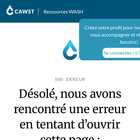
Ressources WASH
Créez votre profil pour no
vous accompagner et r
besoins!
Se connecter / s'
500 ERREUR
Désolé, nous avons
rencontré une erreur
en tentant d’ouvrir
cette page :