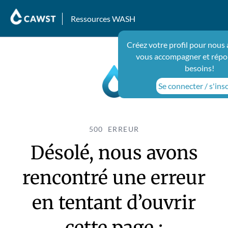
Ressources WASH
Créez votre profil pour nous 
vous accompagner et répo
besoins!
Se connecter / s'insc
500 ERREUR
Désolé, nous avons
rencontré une erreur
en tentant d’ouvrir
cette page :