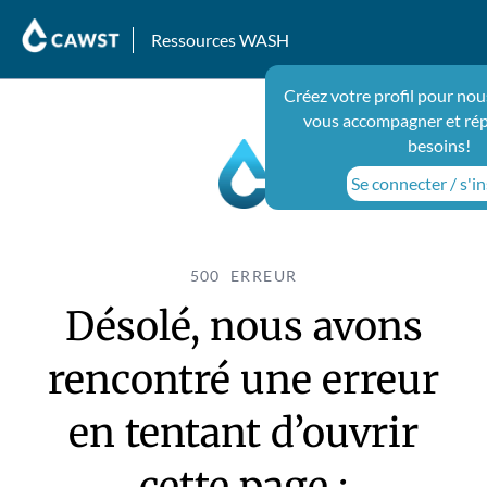
Ressources WASH
Créez votre profil pour nou
vous accompagner et ré
besoins!
Se connecter / s'in
500 ERREUR
Désolé, nous avons
rencontré une erreur
en tentant d’ouvrir
cette page :