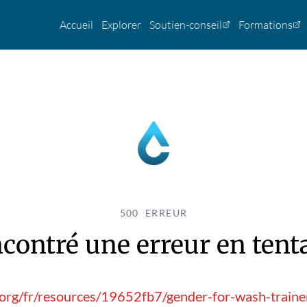
Accueil
Explorer
Soutien-conseil
Formations
500 ERREUR
contré une erreur en tentan
.org/fr/resources/19652fb7/gender-for-wash-train