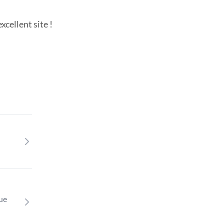
cellent site !
que