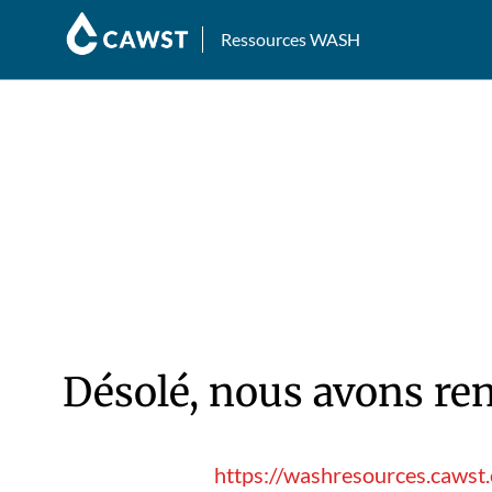
Ressources WASH
Désolé, nous avons ren
https://washresources.cawst