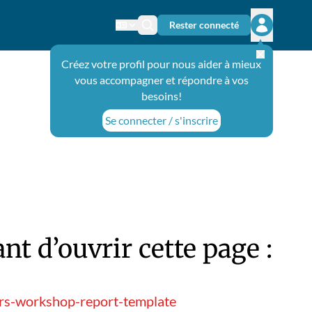
Rester connecté
Changer de langue
Icône de recherche
Ouvrir le 
Créez votre profil pour nous aider à mieux
vous accompagner et répondre à vos
besoins!
Se connecter / s'inscrire
t d’ouvrir cette page :
ers-workshop-report-template