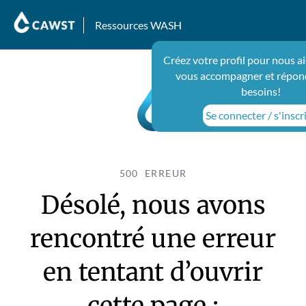
Ressources WASH
Créez votre profil pour nous a
vous accompagner et répon
besoins!
Se connecter / s'inscr
500 ERREUR
Désolé, nous avons
rencontré une erreur
en tentant d’ouvrir
cette page :