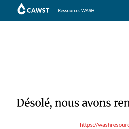
Ressources WASH
Désolé, nous avons ren
https://washresourc