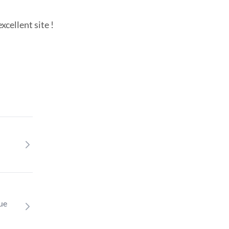
cellent site !
que