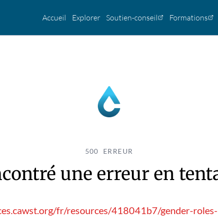
Accueil
Explorer
Soutien-conseil
Formations
500 ERREUR
contré une erreur en tentan
es.cawst.org/fr/resources/418041b7/gender-roles-a