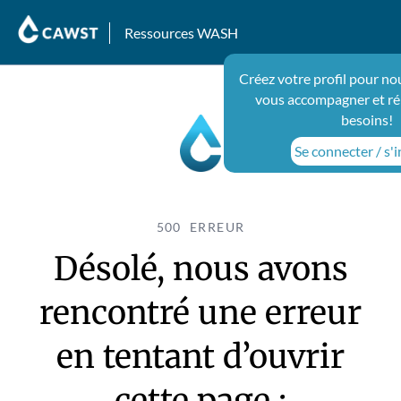
Ressources WASH
Créez votre profil pour no
vous accompagner et ré
besoins!
Se connecter / s'i
500 ERREUR
Désolé, nous avons
rencontré une erreur
en tentant d’ouvrir
cette page :