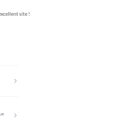
cellent site !
que