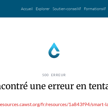
Accueil
Explorer
Soutien-conseil
Formations
500 ERREUR
contré une erreur en tentan
resources.cawst.org/fr/resources/1a843f94/smart-la