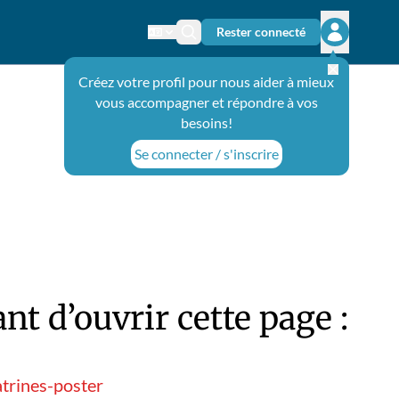
Rester connecté
Changer de langue
Icône de recherche
Ouvrir le 
Créez votre profil pour nous aider à mieux
vous accompagner et répondre à vos
besoins!
Se connecter / s'inscrire
t d’ouvrir cette page :
trines-poster