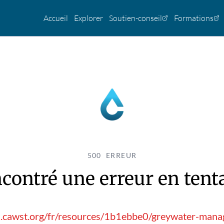
Accueil
Explorer
Soutien-conseil
Formations
500 ERREUR
contré une erreur en tentan
s.cawst.org/fr/resources/1b1ebbe0/greywater-manag