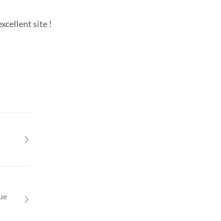
cellent site !
que