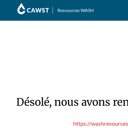
Ressources WASH
Désolé, nous avons ren
https://washresource