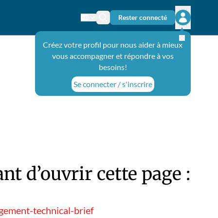
Rester connecté
Changer de langue
Icône de recherche
Ouvrir le 
Créez votre profil pour nous aider à mieux
vous accompagner et répondre à vos
besoins!
Se connecter / s'inscrire
t d’ouvrir cette page :
ement-technical-brief