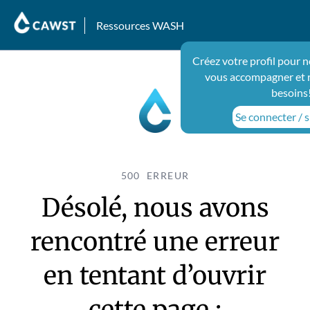
Ressources WASH
Créez votre profil pour 
vous accompagner et 
besoins
Se connecter / s
500 ERREUR
Désolé, nous avons
rencontré une erreur
en tentant d’ouvrir
cette page :