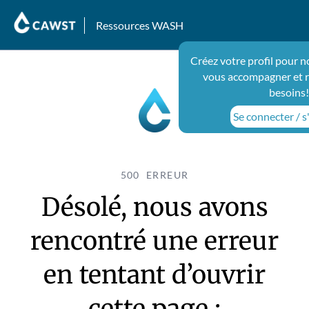
Ressources WASH
Créez votre profil pour n
vous accompagner et 
besoins!
Se connecter / s
500 ERREUR
Désolé, nous avons
rencontré une erreur
en tentant d’ouvrir
cette page :