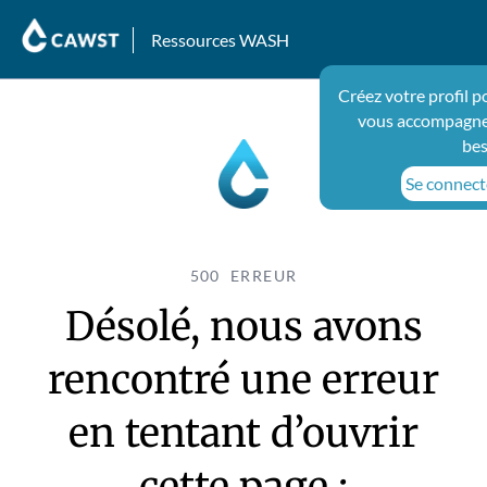
Ressources WASH
Créez votre profil p
vous accompagner
bes
Se connecte
500 ERREUR
Désolé, nous avons
rencontré une erreur
en tentant d’ouvrir
cette page :