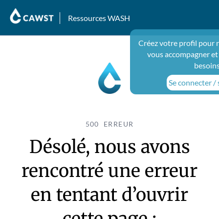
Ressources WASH
Créez votre profil pour 
vous accompagner et
besoins
Se connecter / 
500 ERREUR
Désolé, nous avons
rencontré une erreur
en tentant d’ouvrir
cette page :