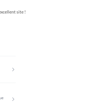
cellent site !
que