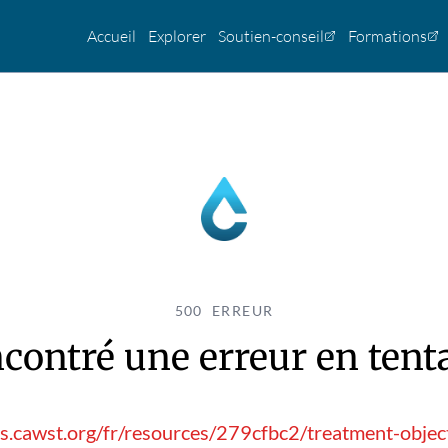
Accueil
Explorer
Soutien-conseil
Formations
500 ERREUR
contré une erreur en tentan
s.cawst.org/fr/resources/279cfbc2/treatment-objec