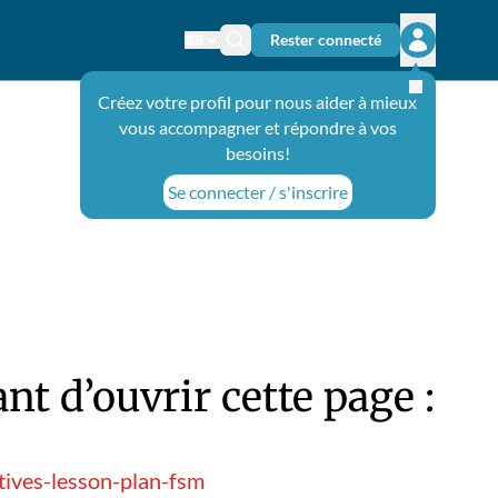
Rester connecté
Changer de langue
Icône de recherche
Ouvrir le 
Créez votre profil pour nous aider à mieux
vous accompagner et répondre à vos
besoins!
Se connecter / s'inscrire
t d’ouvrir cette page :
tives-lesson-plan-fsm