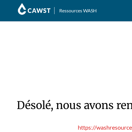
Ressources WASH
Désolé, nous avons ren
https://washresource