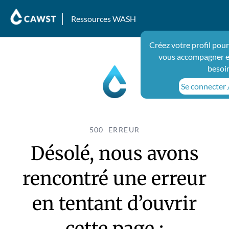
Ressources WASH
Créez votre profil pou
vous accompagner e
besoi
Se connecter /
500 ERREUR
Désolé, nous avons
rencontré une erreur
en tentant d’ouvrir
cette page :