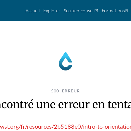
Accueil
Explorer
Soutien-conseil
Formations
500 ERREUR
contré une erreur en tentan
awst.org/fr/resources/2b5188e0/intro-to-orientati