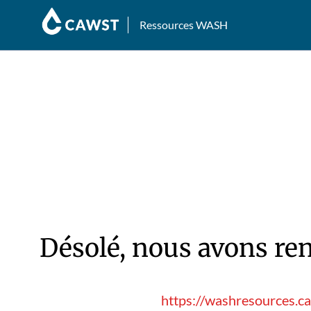
Ressources WASH
Désolé, nous avons ren
https://washresources.c