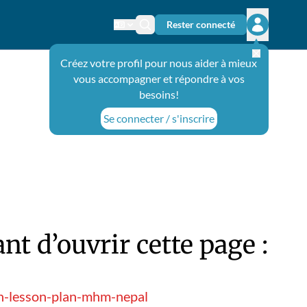
Rester connecté
Changer de langue
Icône de recherche
Ouvrir le 
Créez votre profil pour nous aider à mieux
vous accompagner et répondre à vos
besoins!
Se connecter / s'inscrire
t d’ouvrir cette page :
on-lesson-plan-mhm-nepal