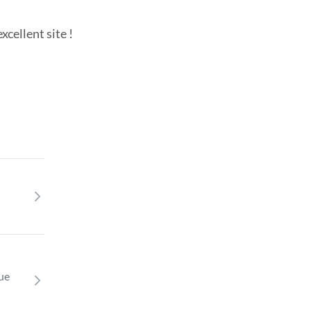
cellent site !
que