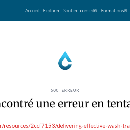
Accueil
Explorer
Soutien-conseil
Formations
500 ERREUR
contré une erreur en tentan
fr/resources/2ccf7153/delivering-effective-wash-tr