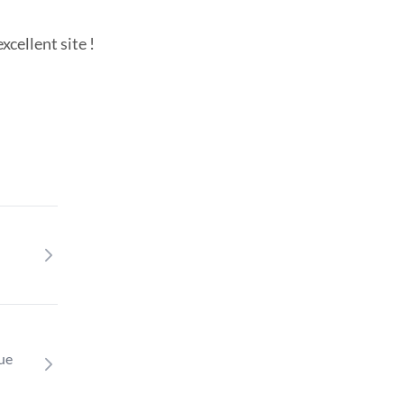
cellent site !
que