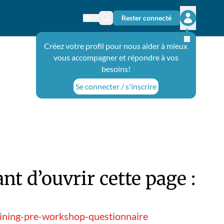
Rester connecté
Changer de langue
Icône de recherche
Ouvrir le 
Créez votre profil pour nous aider à mieux
vous accompagner et répondre à vos
besoins!
Se connecter / s'inscrire
t d’ouvrir cette page :
aining-pre-workshop-questionnaire