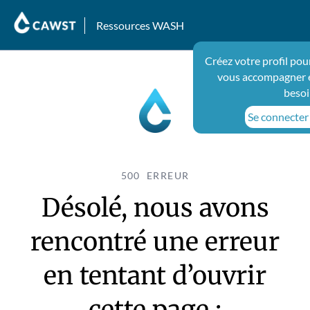
Ressources WASH
Créez votre profil pou
vous accompagner e
besoi
Se connecter 
500 ERREUR
Désolé, nous avons
rencontré une erreur
en tentant d’ouvrir
cette page :