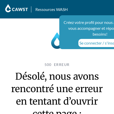
Ressources WASH
Créez votre profil pour nous 
vous accompagner et répo
besoins!
Se connecter / s'ins
500 ERREUR
Désolé, nous avons
rencontré une erreur
en tentant d’ouvrir
cette page :