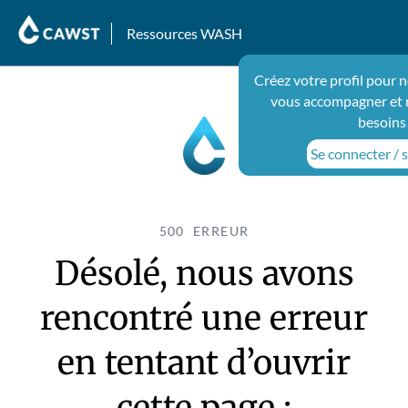
Ressources WASH
Créez votre profil pour 
vous accompagner et 
besoins
Se connecter / s
500 ERREUR
Désolé, nous avons
rencontré une erreur
en tentant d’ouvrir
cette page :