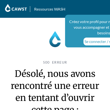
Ressources WASH
Créez votre profil pour 
vous accompagner et 
besoins
Se connecter / s
500 ERREUR
Désolé, nous avons
rencontré une erreur
en tentant d’ouvrir
cette page :