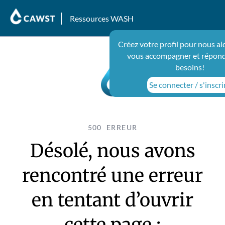
Ressources WASH
Créez votre profil pour nous ai
vous accompagner et répond
besoins!
Se connecter / s'inscri
500 ERREUR
Désolé, nous avons
rencontré une erreur
en tentant d’ouvrir
cette page :