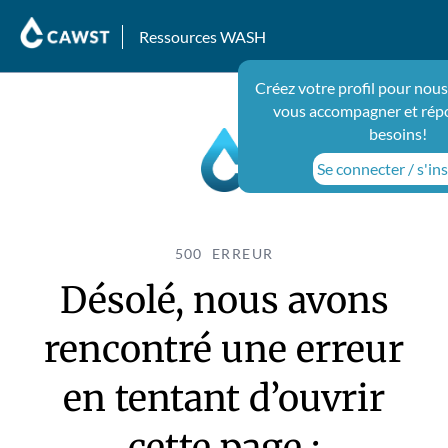
Ressources WASH
Créez votre profil pour nous
vous accompagner et rép
besoins!
Se connecter / s'ins
500 ERREUR
Désolé, nous avons
rencontré une erreur
en tentant d’ouvrir
cette page :