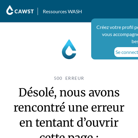
Ressources WASH
Créez votre profil 
vous accompagne
be
Se connecte
500 ERREUR
Désolé, nous avons
rencontré une erreur
en tentant d’ouvrir
cette page :