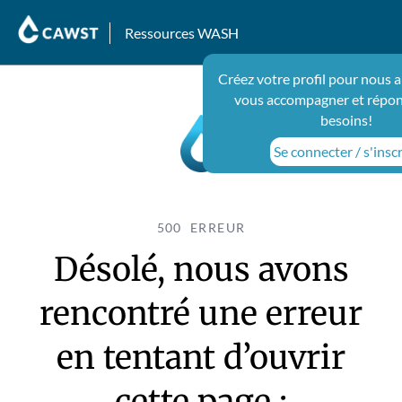
Ressources WASH
Créez votre profil pour nous a
vous accompagner et répon
besoins!
Se connecter / s'inscr
500 ERREUR
Désolé, nous avons
rencontré une erreur
en tentant d’ouvrir
cette page :