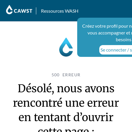
Ressources WASH
Créez votre profil pour 
vous accompagner et 
besoins
Se connecter / s
500 ERREUR
Désolé, nous avons
rencontré une erreur
en tentant d’ouvrir
cette page :