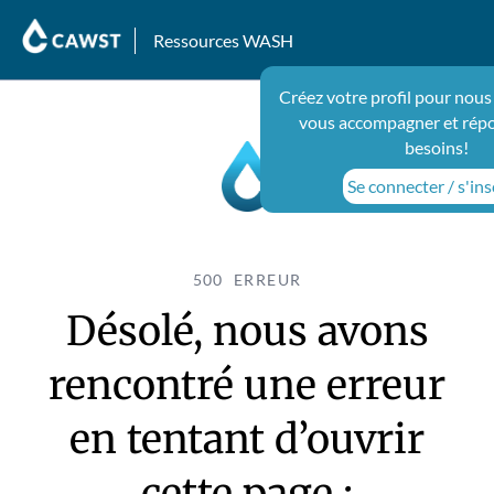
Ressources WASH
Créez votre profil pour nous
vous accompagner et répo
besoins!
Se connecter / s'ins
500 ERREUR
Désolé, nous avons
rencontré une erreur
en tentant d’ouvrir
cette page :