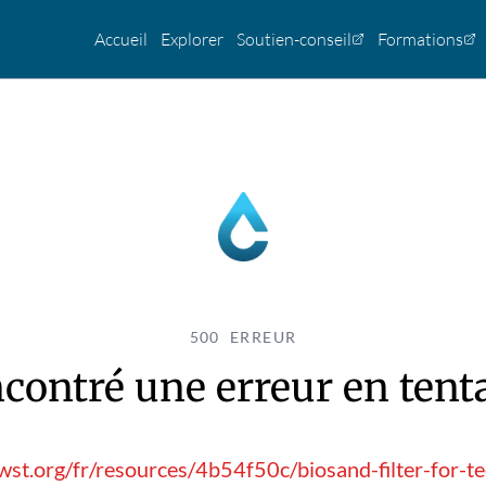
Accueil
Explorer
Soutien-conseil
Formations
500 ERREUR
contré une erreur en tentan
st.org/fr/resources/4b54f50c/biosand-filter-for-te