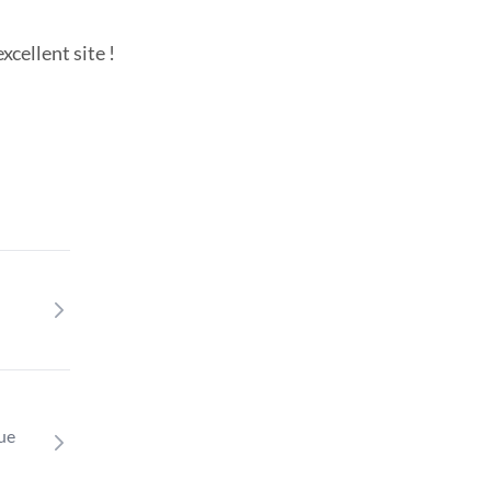
cellent site !
que