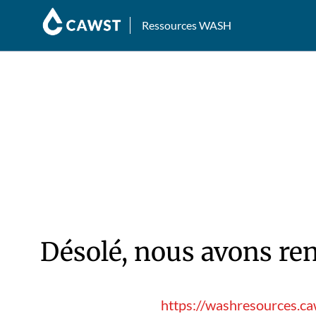
Ressources WASH
Désolé, nous avons ren
https://washresources.caw