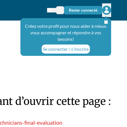
Rester connecté
Changer de langue
Icône de recherche
Ouvrir le 
Créez votre profil pour nous aider à mieux
vous accompagner et répondre à vos
besoins!
Se connecter / s'inscrire
t d’ouvrir cette page :
chnicians-final-evaluation