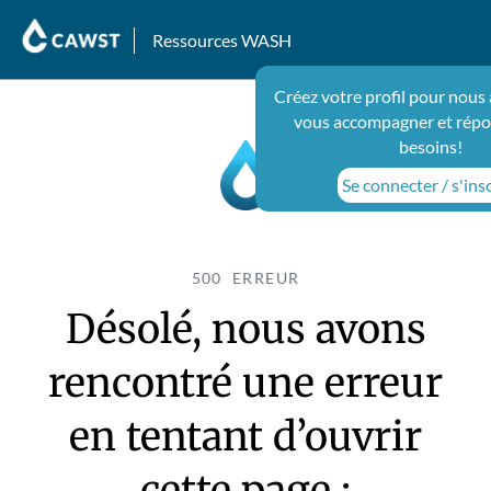
Ressources WASH
Créez votre profil pour nous 
vous accompagner et répo
besoins!
Se connecter / s'ins
500 ERREUR
Désolé, nous avons
rencontré une erreur
en tentant d’ouvrir
cette page :