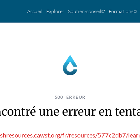
Accueil
Explorer
Soutien-conseil
Formations
500 ERREUR
contré une erreur en tentan
ashresources.cawst.org/fr/resources/577c2db7/learn