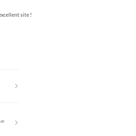
cellent site !
que