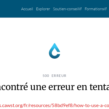
Accueil
Explorer
Soutien-conseil
Formations
500 ERREUR
contré une erreur en tentan
s.cawst.org/fr/resources/58bd9ef8/how-to-use-a-