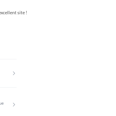
cellent site !
que