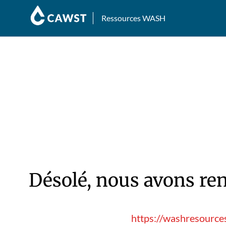
Ressources WASH
Désolé, nous avons ren
https://washresource