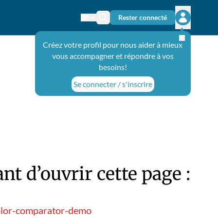
Rester connecté
Changer de langue
Icône de recherche
Ouvrir le 
Créez votre profil pour nous aider à mieux
vous accompagner et répondre à vos
besoins!
Se connecter / s'inscrire
t d’ouvrir cette page :
color-comparator-demo