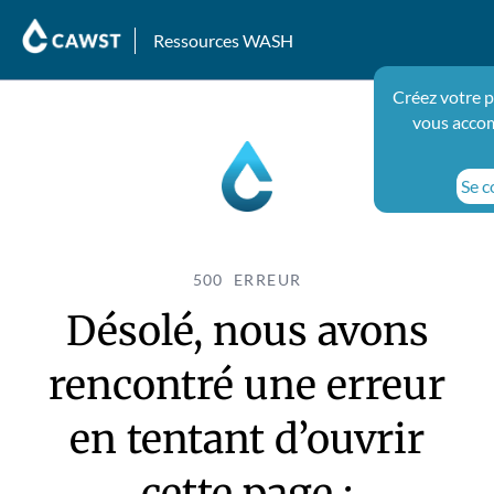
Ressources WASH
Créez votre p
vous accom
Se c
500 ERREUR
Désolé, nous avons
rencontré une erreur
en tentant d’ouvrir
cette page :