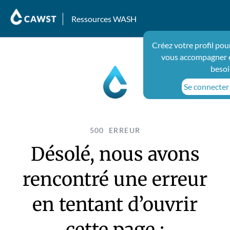
Ressources WASH
Créez votre profil pou
vous accompagner e
besoi
Se connecter 
500 ERREUR
Désolé, nous avons
rencontré une erreur
en tentant d’ouvrir
cette page :